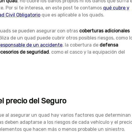
 un quad
, no cubre los daños propios ni los daños que sufra e
e. Por si te interesa, en este post te contamos
qué cubre y
d Civil Obligatorio
que es aplicable a los quads.
 quads se pueden asegurar con otras
coberturas adicionales
iza de un quad puede cubrir otros posibles riesgos, como l
 responsable de un accidente
, la cobertura de
defensa
cesorios de seguridad
, como el casco y la equipación del
l precio del Seguro
ue al asegurar un quad hay varios factores que determinan
zas deben adaptarse a los riesgos de cada vehículo y el preci
 elementos que hacen más o menos probable un siniestro.