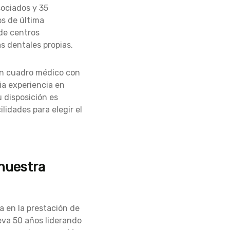
sociados y 35
s de última
de centros
as dentales propias.
un cuadro médico con
ia experiencia en
u disposición es
lidades para elegir el
 nuestra
a en la prestación de
leva 50 años liderando