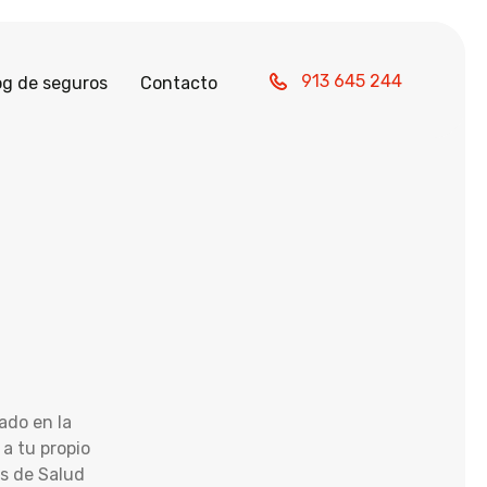
913 645 244
og de seguros
Contacto
ado en la
 a tu propio
as de Salud