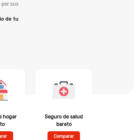
 por sus
io de tu
e hogar
Seguro de salud
to
barato
rar
Comparar